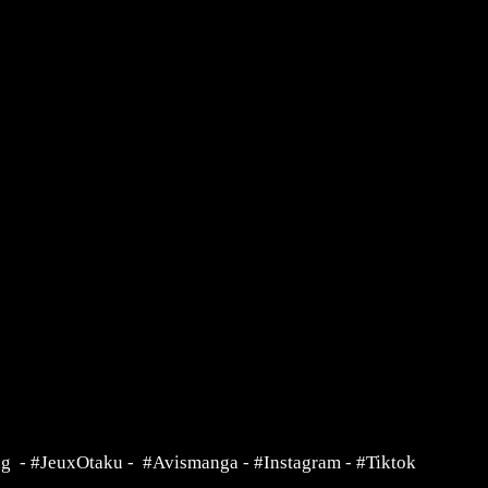
ng
-
#JeuxOtaku
-
#Avismanga
-
#Instagram
-
#Tiktok