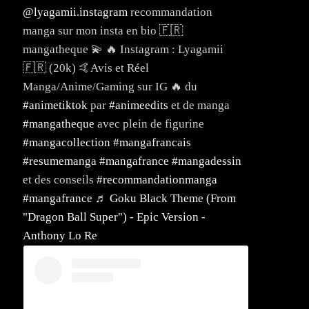
@lyagamii.instagram
recommandation
manga sur mon insta en bio 🇫🇷
mangatheque 💫 🔥 Instagram : Lyagamii
🇫🇷 (20k) 🤙Avis et Réel
Manga/Anime/Gaming sur IG 🔥 du
#animetiktok
par
#animeedits
et de manga
#mangatheque
avec plein de figurine
#mangacollection
#mangafrancais
#resumemanga
#mangafrance
#mangadessin
et des conseils
#recommandationmanga
#mangafrance
♬ Goku Black Theme (From
"Dragon Ball Super") - Epic Version -
Anthony Lo Re