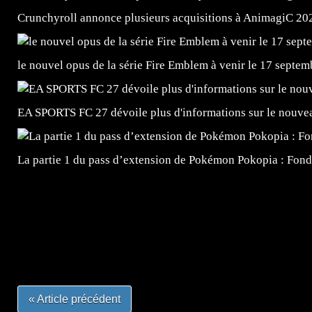
Crunchyroll annonce plusieurs acquisitions à AnimagiC 20
le nouvel opus de la série Fire Emblem à venir le 17 septem
EA SPORTS FC 27 dévoile plus d'informations sur le nouv
La partie 1 du pass d’extension de Pokémon Pokopia : Fond
=Insta : @lyagamii = #jeuxvideo #jeuxvideos #mangafr
#mangafrance #dessinmanga #lecturemanga #animefrance
#mangalivre #dessinmanga #dansmamangatheque #lafrenc
#otakufr #dessinmanga #pokemonfrance #cosplayfrance 
« Article précédent