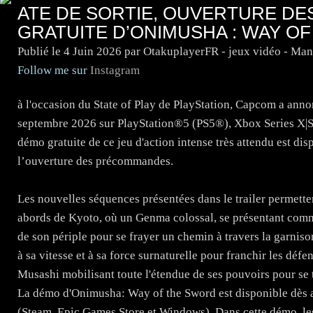
ATE DE SORTIE, OUVERTURE D
GRATUITE D’ONIMUSHA : WAY O
Publié le
4 Juin 2026
par OtakuplayerFR - jeux vidéo - Ma
Follow me sur
Instagram
à l'occasion du State of Play de PlayStation, Capcom a an
septembre 2026 sur PlayStation®5 (PS5®), Xbox Series X|S
démo gratuite de ce jeu d'action intense très attendu est d
l’ouverture des précommandes.
Les nouvelles séquences présentées dans le trailer permette
abords de Kyoto, où un Genma colossal, se présentant comme
de son périple pour se frayer un chemin à travers la garni
à sa vitesse et à sa force surnaturelle pour franchir les déf
Musashi mobilisant toute l'étendue de ses pouvoirs pour se t
La démo d'Onimusha: Way of the Sword est disponible dès a
(Steam, Epic Games Store et Windows). Dans cette démo, les