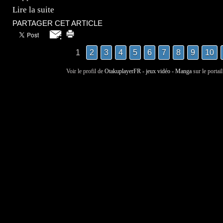
Lire la suite
PARTAGER CET ARTICLE
1
2
3
4
5
6
7
8
9
10
Voir le profil de
OtakuplayerFR - jeux vidéo - Manga
sur le portai