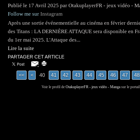
Publié le
17 Avril 2025
par OtakuplayerFR - jeux vidéo - 
Follow me sur
Instagram
Après une sortie événementielle au cinéma en février derni
des Titans : LA DERNIÈRE ATTAQUE sera disponible en Fran
du 1er mai 2025. L'Attaque des...
Lire la suite
PARTAGER CET ARTICLE
<<
<
40
10
20
30
41
42
43
44
45
46
47
48
Voir le profil de
OtakuplayerFR - jeux vidéo - Manga
sur le portai