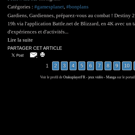
Catégories :
#gamesplanet
,
#bonplans
Gardiens, Gardiennes, préparez-vous au combat ! Destiny 2 s
19h via l'application Battle.net de Blizzard, en 4K avec un 
d'expériences et d'activités...
Lire la suite
PARTAGER CET ARTICLE
1
2
3
4
5
6
7
8
9
10
Voir le profil de
OtakuplayerFR - jeux vidéo - Manga
sur le portai