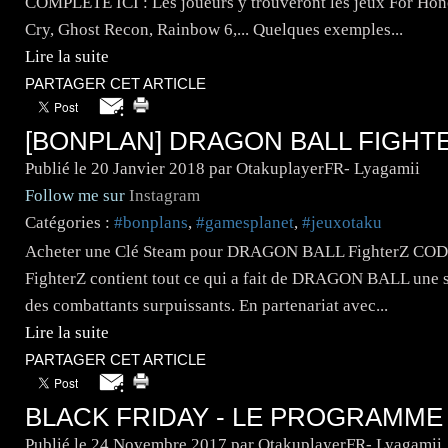
COMPLETE ICI : Les joueurs y trouveront les jeux For Hono
Cry, Ghost Recon, Rainbow 6,... Quelques exemples...
Lire la suite
PARTAGER CET ARTICLE
[BONPLAN] DRAGON BALL FIGHTER
Publié le
20 Janvier 2018
par OtakuplayerFR- Lyagamii
Follow me sur
Instagram
Catégories :
#bonplans
,
#gamesplanet
,
#jeuxotaku
Acheter une Clé Steam pour DRAGON BALL FighterZ C
FighterZ contient tout ce qui a fait de DRAGON BALL une sé
des combattants surpuissants. En partenariat avec...
Lire la suite
PARTAGER CET ARTICLE
BLACK FRIDAY - LE PROGRAMM
Publié le
24 Novembre 2017
par OtakuplayerFR- Lyagamii