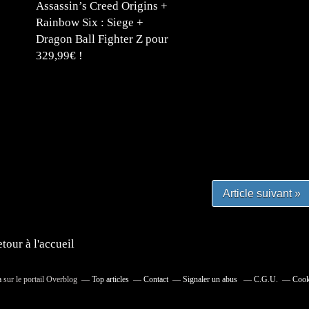
Assassin’s Creed Origins +
Rainbow Six : Siege +
Dragon Ball Fighter Z pour
329,99€ !
#mangafr #mangafrance #animefrance #mangadessin
mefrance #mangatheque #figurinemanga #frenchgamer
#lafrenchgaming #mangafrance #mangafr #animefrance
yfrance #imagemanga
Article suivant »
tour à l'accueil
a
sur le portail Overblog
Top articles
Contact
Signaler un abus
C.G.U.
Cook