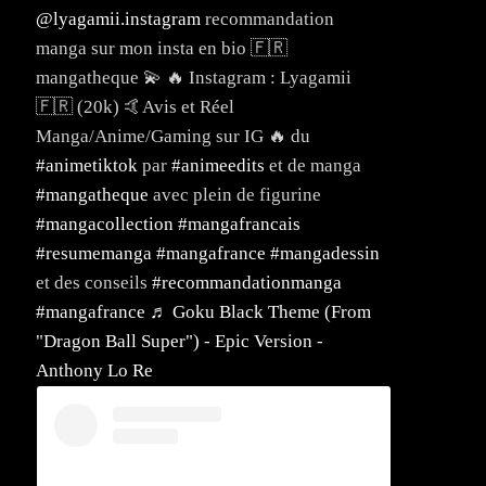
@lyagamii.instagram
recommandation
manga sur mon insta en bio 🇫🇷
mangatheque 💫 🔥 Instagram : Lyagamii
🇫🇷 (20k) 🤙Avis et Réel
Manga/Anime/Gaming sur IG 🔥 du
#animetiktok
par
#animeedits
et de manga
#mangatheque
avec plein de figurine
#mangacollection
#mangafrancais
#resumemanga
#mangafrance
#mangadessin
et des conseils
#recommandationmanga
#mangafrance
♬ Goku Black Theme (From
"Dragon Ball Super") - Epic Version -
Anthony Lo Re