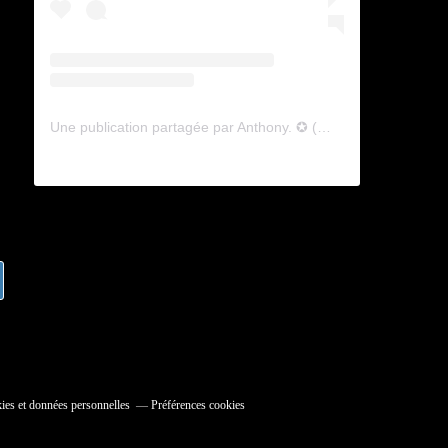
Une publication partagée par Anthony. ✪ (@lyagamii)
ies et données personnelles
Préférences cookies