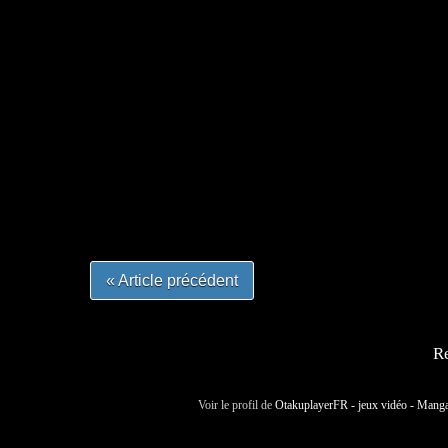
=Insta : @lyagamii = #jeuxvideo #jeuxvideos 
#mangafrance #dessinmanga #lecturemanga #ani
#mangalivre #dessinmanga #dansmamangatheque 
#otakufr #dessinmanga #pokemonfrance #cospla
« Article précédent
Re
Voir le profil de
OtakuplayerFR - jeux vidéo - Mang