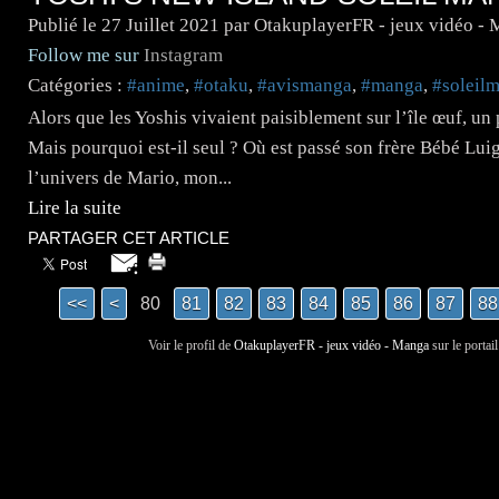
Publié le
27 Juillet 2021
par OtakuplayerFR - jeux vidéo -
Follow me sur
Instagram
Catégories :
#anime
,
#otaku
,
#avismanga
,
#manga
,
#soleil
Alors que les Yoshis vivaient paisiblement sur l’île œuf, un
Mais pourquoi est-il seul ? Où est passé son frère Bébé Lui
l’univers de Mario, mon...
Lire la suite
PARTAGER CET ARTICLE
<<
<
80
10
20
30
40
50
60
70
81
82
83
84
85
86
87
88
Voir le profil de
OtakuplayerFR - jeux vidéo - Manga
sur le portai