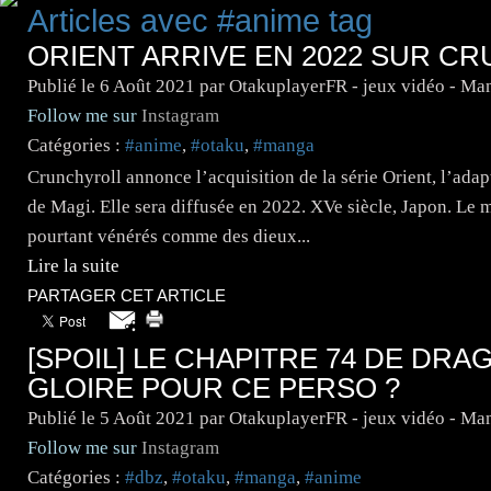
Articles avec #anime tag
ORIENT ARRIVE EN 2022 SUR C
Publié le
6 Août 2021
par OtakuplayerFR - jeux vidéo - Ma
Follow me sur
Instagram
Catégories :
#anime
,
#otaku
,
#manga
Crunchyroll annonce l’acquisition de la série Orient, l’ada
de Magi. Elle sera diffusée en 2022. XVe siècle, Japon. Le
pourtant vénérés comme des dieux...
Lire la suite
PARTAGER CET ARTICLE
[SPOIL] LE CHAPITRE 74 DE DRA
GLOIRE POUR CE PERSO ?
Publié le
5 Août 2021
par OtakuplayerFR - jeux vidéo - Ma
Follow me sur
Instagram
Catégories :
#dbz
,
#otaku
,
#manga
,
#anime