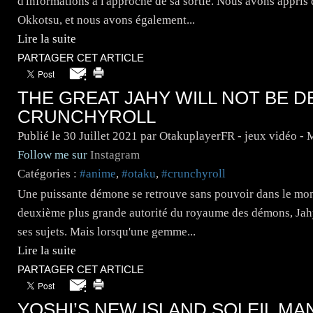
d'informations à l'approche de sa sortie. Nous avons appris 
Okkotsu, et nous avons également...
Lire la suite
PARTAGER CET ARTICLE
THE GREAT JAHY WILL NOT BE D
CRUNCHYROLL
Publié le
30 Juillet 2021
par OtakuplayerFR - jeux vidéo -
Follow me sur
Instagram
Catégories :
#anime
,
#otaku
,
#crunchyroll
Une puissante démone se retrouve sans pouvoir dans le mon
deuxième plus grande autorité du royaume des démons, Jahy, a
ses sujets. Mais lorsqu'une gemme...
Lire la suite
PARTAGER CET ARTICLE
YOSHI’S NEW ISLAND SOLEIL MA