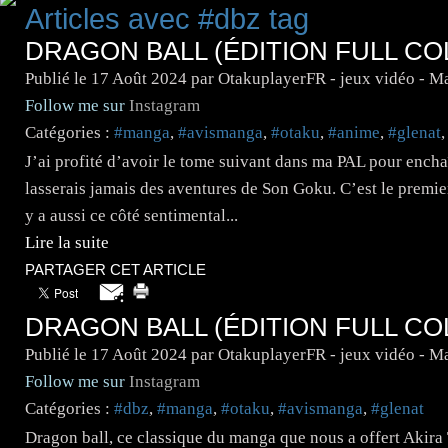
Articles avec #dbz tag
DRAGON BALL (ÉDITION FULL CO
Publié le
17 Août 2024
par OtakuplayerFR - jeux vidéo - M
Follow me sur
Instagram
Catégories :
#manga
,
#avismanga
,
#otaku
,
#anime
,
#glenat
J’ai profité d’avoir le tome suivant dans ma PAL pour enchaî
lasserais jamais des aventures de Son Goku. C’est le premier
y a aussi ce côté sentimental...
Lire la suite
PARTAGER CET ARTICLE
DRAGON BALL (ÉDITION FULL CO
Publié le
17 Août 2024
par OtakuplayerFR - jeux vidéo - M
Follow me sur
Instagram
Catégories :
#dbz
,
#manga
,
#otaku
,
#avismanga
,
#glenat
Dragon ball, ce classique du manga que nous a offert Akir