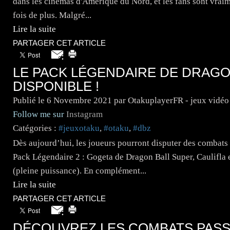
dans les cinémas d'Amérique du Nord, et les fans sont vraim
fois de plus. Malgré...
Lire la suite
PARTAGER CET ARTICLE
LE PACK LÉGENDAIRE DE DRAGO
DISPONIBLE !
Publié le
6 Novembre 2021
par OtakuplayerFR - jeux vidéo
Follow me sur
Instagram
Catégories :
#jeuxotaku
,
#otaku
,
#dbz
Dès aujourd’hui, les joueurs pourront disputer des combats
Pack Légendaire 2 : Gogeta de Dragon Ball Super, Caulifla e
(pleine puissance). En complément...
Lire la suite
PARTAGER CET ARTICLE
DÉCOUVREZ LES COMBATS PASS