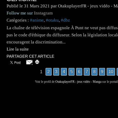
Publié le
31 Mars 2021
par OtakuplayerFR - jeux vidéo - 
Follow me sur
Instagram
Catégories :
#anime
,
#otaku
,
#dbz
La chaîne de télévision espagnole À Punt ne veut pas diffuse
pas le code d'éthique du diffuseur. Selon la législation locale
encouragent la discrimination...
Lire la suite
PARTAGER CET ARTICLE
1
2
3
4
5
6
7
8
9
10
Voir le profil de
OtakuplayerFR - jeux vidéo - Manga
sur le portai