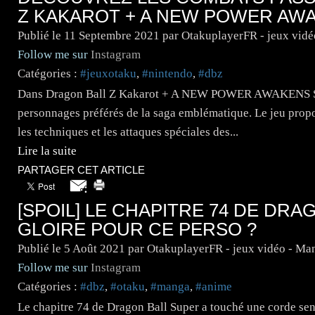
Z KAKAROT + A NEW POWER AW
Publié le
11 Septembre 2021
par OtakuplayerFR - jeux vid
Follow me sur
Instagram
Catégories :
#jeuxotaku
,
#nintendo
,
#dbz
Dans Dragon Ball Z Kakarot + A NEW POWER AWAKENS SET,
personnages préférés de la saga emblématique. Le jeu propo
les techniques et les attaques spéciales des...
Lire la suite
PARTAGER CET ARTICLE
[SPOIL] LE CHAPITRE 74 DE DRA
GLOIRE POUR CE PERSO ?
Publié le
5 Août 2021
par OtakuplayerFR - jeux vidéo - Ma
Follow me sur
Instagram
Catégories :
#dbz
,
#otaku
,
#manga
,
#anime
Le chapitre 74 de Dragon Ball Super a touché une corde se