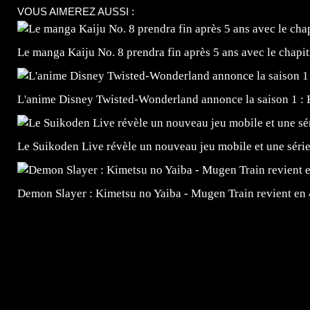
VOUS AIMEREZ AUSSI :
Le manga Kaiju No. 8 prendra fin après 5 ans avec le chapi
L'anime Disney Twisted-Wonderland annonce la saison 1 : 
Le Suikoden Live révèle un nouveau jeu mobile et une séri
Demon Slayer : Kimetsu no Yaiba - Mugen Train revient en
=Insta : @lyagamii = #jeuxvideo #jeuxvideos #mangafr
#mangafrance #dessinmanga #lecturemanga #animefrance
#mangalivre #dessinmanga #dansmamangatheque #lafrenc
#otakufr #dessinmanga #pokemonfrance #cosplayfrance 