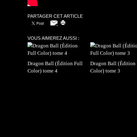
PARTAGER CET ARTICLE
VOUS AIMEREZ AUSSI :
Dragon Ball (Édition Full
Dragon Ball (Édition 
Color) tome 4
Color) tome 3
=Insta : @lyagamii = #jeuxvideo #jeuxvideos 
#mangafrance #dessinmanga #lecturemanga #ani
#mangalivre #dessinmanga #dansmamangatheque 
#otakufr #dessinmanga #pokemonfrance #cospla