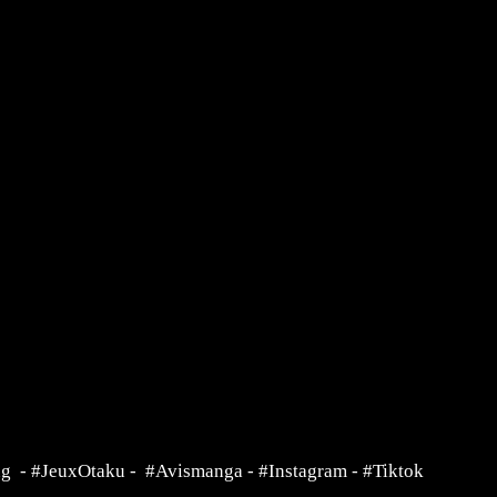
ng
-
#JeuxOtaku
-
#Avismanga
-
#Instagram
-
#Tiktok