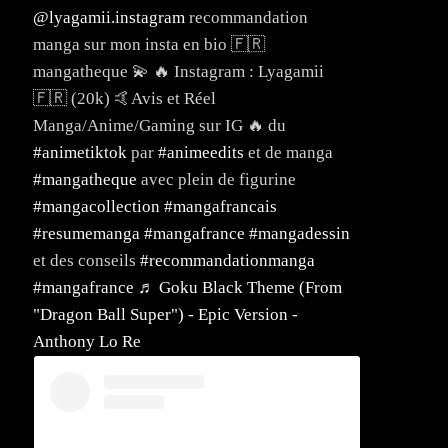
@lyagamii.instagram
recommandation
manga sur mon insta en bio 🇫🇷
mangatheque 💫 🔥 Instagram : Lyagamii
🇫🇷 (20k) 🤙Avis et Réel
Manga/Anime/Gaming sur IG 🔥 du
#animetiktok
par
#animeedits
et de manga
#mangatheque
avec plein de figurine
#mangacollection
#mangafrancais
#resumemanga
#mangafrance
#mangadessin
et des conseils
#recommandationmanga
#mangafrance
♬ Goku Black Theme (From
"Dragon Ball Super") - Epic Version -
Anthony Lo Re