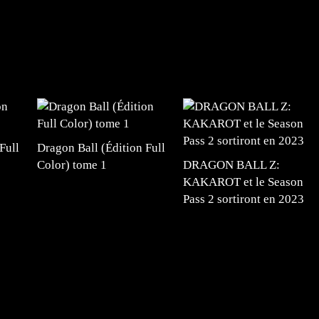
Full
Dragon Ball (Édition Full
Color) tome 1
DRAGON BALL Z:
KAKAROT et le Season
Pass 2 sortiront en 2023
#mangafr #mangafrance #animefrance #mangadessin
mefrance #mangatheque #figurinemanga #frenchgamer
#lafrenchgaming #mangafrance #mangafr #animefrance
yfrance #imagemanga