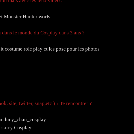
on mais avec les jeux vidéo :
et Monster Hunter worls
u dans le monde du Cosplay dans 3 ans ?
oit costume role play et les pose pour les photos
k, site, twitter, snap,etc ) ? Te rencontrer ?
m :lucy_chan_cosplay
b:Lucy Cosplay