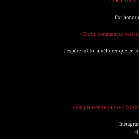
- La même questi
For honor 
- Enfin, comment te vois-t
J'espère m'être améliorer que ce s
- Où peut-on te suivre ( faceboo
Instagra
F