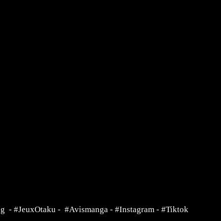
ng
-
#JeuxOtaku
-
#Avismanga
-
#Instagram
-
#Tiktok