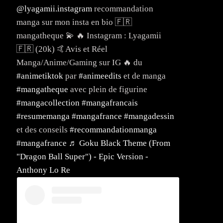
@lyagamii.instagram
recommandation
manga sur mon insta en bio 🇫🇷
mangatheque 💫 🔥 Instagram : Lyagamii
🇫🇷 (20k) 🤙Avis et Réel
Manga/Anime/Gaming sur IG 🔥 du
#animetiktok
par
#animeedits
et de manga
#mangatheque
avec plein de figurine
#mangacollection
#mangafrancais
#resumemanga
#mangafrance
#mangadessin
et des conseils
#recommandationmanga
#mangafrance
♬ Goku Black Theme (From
"Dragon Ball Super") - Epic Version -
Anthony Lo Re