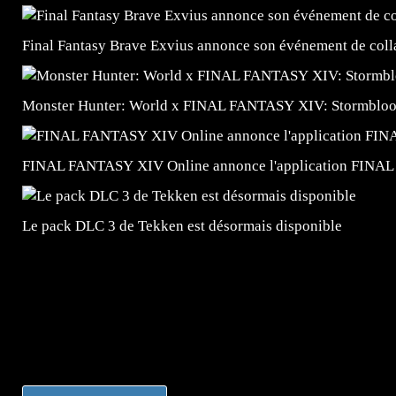
Final Fantasy Brave Exvius annonce son événement de colla
Monster Hunter: World x FINAL FANTASY XIV: Stormblood 
FINAL FANTASY XIV Online annonce l'application FIN
Le pack DLC 3 de Tekken est désormais disponible
=Insta : @lyagamii = #jeuxvideo #jeuxvideos #mangafr
#mangafrance #dessinmanga #lecturemanga #animefrance
#mangalivre #dessinmanga #dansmamangatheque #lafrenc
#otakufr #dessinmanga #pokemonfrance #cosplayfrance 