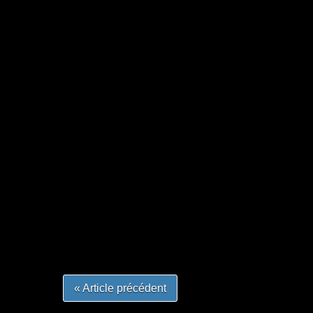
=Insta : @lyagamii = #jeuxvideo #jeuxvideos 
#mangafrance #dessinmanga #lecturemanga #ani
#mangalivre #dessinmanga #dansmamangatheque 
#otakufr #dessinmanga #pokemonfrance #cospla
« Article précédent