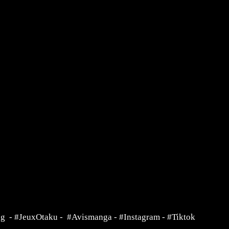
ng
-
#JeuxOtaku
-
#Avismanga
-
#Instagram
-
#Tiktok