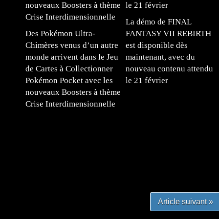
La démo de FINAL
Des Pokémon Ultra-
FANTASY VII REBIRTH
Chimères venus d’un autre
est disponible dès
monde arrivent dans le Jeu
maintenant, avec du
de Cartes à Collectionner
nouveau contenu attendu
Pokémon Pocket avec les
le 21 février
nouveaux Boosters à thème
Crise Interdimensionnelle
#mangafr #mangafrance #animefrance #mangadessin
mefrance #mangatheque #figurinemanga #frenchgamer
#lafrenchgaming #mangafrance #mangafr #animefrance
yfrance #imagemanga
Article suivant »