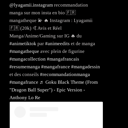
@lyagamii.instagram
recommandation
manga sur mon insta en bio 🇫🇷
mangatheque 💫 🔥 Instagram : Lyagamii
🇫🇷 (20k) 🤙Avis et Réel
Manga/Anime/Gaming sur IG 🔥 du
#animetiktok
par
#animeedits
et de manga
#mangatheque
avec plein de figurine
#mangacollection
#mangafrancais
#resumemanga
#mangafrance
#mangadessin
et des conseils
#recommandationmanga
#mangafrance
♬ Goku Black Theme (From
"Dragon Ball Super") - Epic Version -
Anthony Lo Re