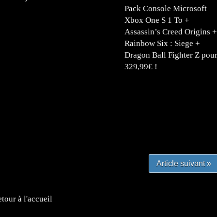
Pack Console Microsoft
Xbox One S 1 To +
Assassin’s Creed Origins +
Rainbow Six : Siege +
Dragon Ball Fighter Z pou
329,99€ !
#mangafr #mangafrance #animefrance #mangadessin
mefrance #mangatheque #figurinemanga #frenchgamer
#lafrenchgaming #mangafrance #mangafr #animefrance
yfrance #imagemanga
Article suivant »
tour à l'accueil