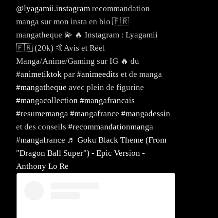
@lyagamii.instagram
recommandation
manga sur mon insta en bio 🇫🇷
mangatheque 💫 🔥 Instagram : Lyagamii
🇫🇷 (20k) 🤙Avis et Réel
Manga/Anime/Gaming sur IG 🔥 du
#animetiktok
par
#animeedits
et de manga
#mangatheque
avec plein de figurine
#mangacollection
#mangafrancais
#resumemanga
#mangafrance
#mangadessin
et des conseils
#recommandationmanga
#mangafrance
♬ Goku Black Theme (From
"Dragon Ball Super") - Epic Version -
Anthony Lo Re