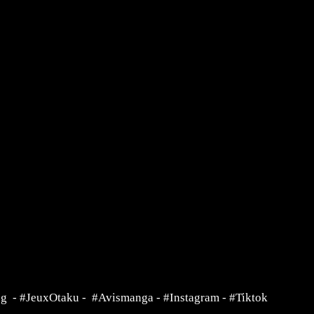
ng
-
#JeuxOtaku
-
#Avismanga
-
#Instagram
-
#Tiktok