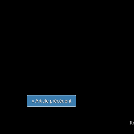
=Insta : @lyagamii = #jeuxvideo #jeuxvideos 
#mangafrance #dessinmanga #lecturemanga #ani
#mangalivre #dessinmanga #dansmamangatheque 
#otakufr #dessinmanga #pokemonfrance #cospla
« Article précédent
Re