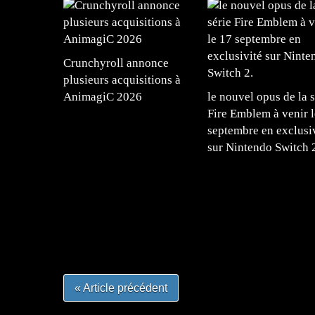
Crunchyroll annonce
plusieurs acquisitions à
AnimagiC 2026
le nouvel opus de la s
Fire Emblem à venir l
septembre en exclusi
sur Nintendo Switch 
=Insta : @lyagamii = #jeuxvideo #jeuxvideos 
#mangafrance #dessinmanga #lecturemanga #ani
#mangalivre #dessinmanga #dansmamangatheque 
#otakufr #dessinmanga #pokemonfrance #cospla
« Article précédent