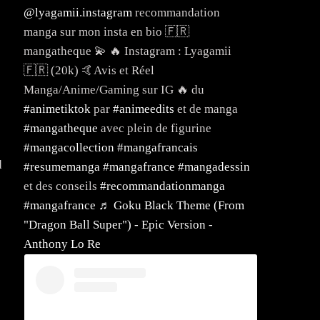
@lyagamii.instagram
recommandation
manga sur mon insta en bio 🇫🇷
mangatheque 💫 🔥 Instagram : Lyagamii
🇫🇷 (20k) 🤙Avis et Réel
Manga/Anime/Gaming sur IG 🔥 du
#animetiktok
par
#animeedits
et de manga
#mangatheque
avec plein de figurine
#mangacollection
#mangafrancais
d
#resumemanga
#mangafrance
#mangadessin
et des conseils
#recommandationmanga
#mangafrance
♬ Goku Black Theme (From
"Dragon Ball Super") - Epic Version -
Anthony Lo Re