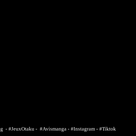
ng
-
#JeuxOtaku
-
#Avismanga
-
#Instagram
-
#Tiktok