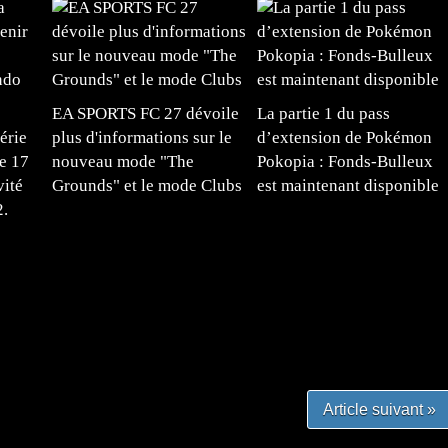
EA SPORTS FC 27 dévoile
La partie 1 du pass
érie
plus d'informations sur le
d’extension de Pokémon
e 17
nouveau mode "The
Pokopia : Fonds-Bulleux
vité
Grounds" et le mode Clubs
est maintenant disponible
2.
#mangafr #mangafrance #animefrance #mangadessin
mefrance #mangatheque #figurinemanga #frenchgamer
#lafrenchgaming #mangafrance #mangafr #animefrance
yfrance #imagemanga
Article suivant »