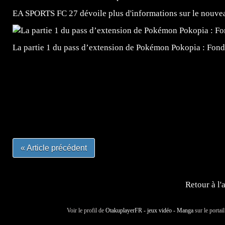
EA SPORTS FC 27 dévoile plus d'informations sur le nouv
La partie 1 du pass d’extension de Pokémon Pokopia : Fond
=Insta : @lyagamii = #jeuxvideo #jeuxvideos #mangafr
#mangafrance #dessinmanga #lecturemanga #animefrance
#mangalivre #dessinmanga #dansmamangatheque #lafrenc
#otakufr #dessinmanga #pokemonfrance #cosplayfrance 
« Article précédent
Retour à l'
Voir le profil de
OtakuplayerFR - jeux vidéo - Manga
sur le portai