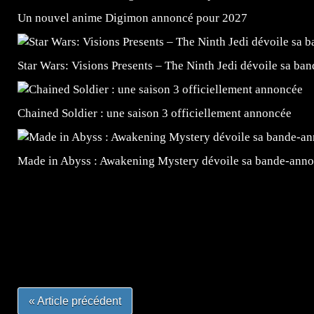
Un nouvel anime Digimon annoncé pour 2027
Star Wars: Visions Presents – The Ninth Jedi dévoile sa ba
Chained Soldier : une saison 3 officiellement annoncée
Made in Abyss : Awakening Mystery dévoile sa bande-ann
=Insta : @lyagamii = #jeuxvideo #jeuxvideos #mangafr
#mangafrance #dessinmanga #lecturemanga #animefrance
#mangalivre #dessinmanga #dansmamangatheque #lafrenc
#otakufr #dessinmanga #pokemonfrance #cosplayfrance 
« Article précédent