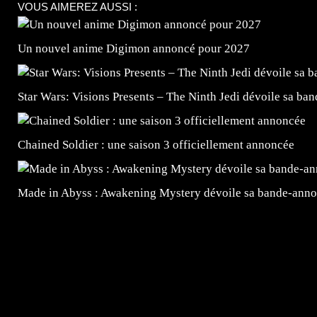
VOUS AIMEREZ AUSSI :
Un nouvel anime Digimon annoncé pour 2027
Star Wars: Visions Presents – The Ninth Jedi dévoile sa ba
Chained Soldier : une saison 3 officiellement annoncée
Made in Abyss : Awakening Mystery dévoile sa bande-ann
=Insta : @lyagamii = #jeuxvideo #jeuxvideos #mangafr
#mangafrance #dessinmanga #lecturemanga #animefrance
#mangalivre #dessinmanga #dansmamangatheque #lafrenc
#otakufr #dessinmanga #pokemonfrance #cosplayfrance 