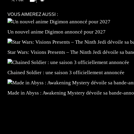
VOUS AIMEREZ AUSSI :
Un nouvel anime Digimon annoncé pour 2027
Star Wars: Visions Presents – The Ninth Jedi dévoile sa ba
Chained Soldier : une saison 3 officiellement annoncée
Made in Abyss : Awakening Mystery dévoile sa bande-ann
=Insta : @lyagamii = #jeuxvideo #jeuxvideos #mangafr
#mangafrance #dessinmanga #lecturemanga #animefrance
#mangalivre #dessinmanga #dansmamangatheque #lafrenc
#otakufr #dessinmanga #pokemonfrance #cosplayfrance 