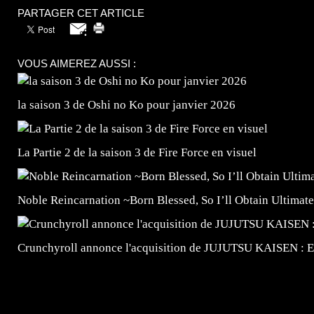
PARTAGER CET ARTICLE
VOUS AIMEREZ AUSSI :
la saison 3 de Oshi no Ko pour janvier 2026
La Partie 2 de la saison 3 de Fire Force en visuel
Noble Reincarnation ~Born Blessed, So I’ll Obtain Ultimate
Crunchyroll annonce l'acquisition de JUJUTSU KAISEN : 
=Insta : @lyagamii = #jeuxvideo #jeuxvideos #mangafr
#mangafrance #dessinmanga #lecturemanga #animefrance