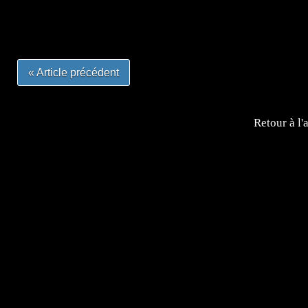
#mangalivre #dessinmanga #dansmamangatheque #lafrenc
#otakufr #dessinmanga #pokemonfrance #cosplayfrance 
« Article précédent
Retour à l'