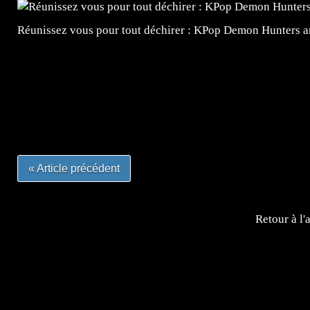
Réunissez vous pour tout déchirer : KPop Demon Hunters ar
=Insta : @lyagamii = #jeuxvideo #jeuxvideos #mangafr
#mangafrance #dessinmanga #lecturemanga #animefrance
#mangalivre #dessinmanga #dansmamangatheque #lafrenc
#otakufr #dessinmanga #pokemonfrance #cosplayfrance 
« Article précédent
Retour à l'