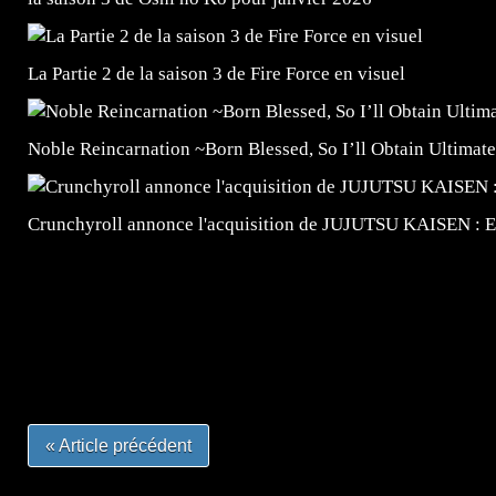
La Partie 2 de la saison 3 de Fire Force en visuel
Noble Reincarnation ~Born Blessed, So I’ll Obtain Ultimate
Crunchyroll annonce l'acquisition de JUJUTSU KAISEN : 
=Insta : @lyagamii = #jeuxvideo #jeuxvideos #mangafr
#mangafrance #dessinmanga #lecturemanga #animefrance
#mangalivre #dessinmanga #dansmamangatheque #lafrenc
#otakufr #dessinmanga #pokemonfrance #cosplayfrance 
« Article précédent