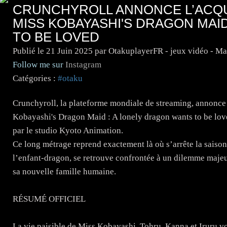
CRUNCHYROLL ANNONCE L’ACQUI
MISS KOBAYASHI'S DRAGON MAI
TO BE LOVED
Publié le
21 Juin 2025
par OtakuplayerFR - jeux vidéo - M
Follow me sur
Instagram
Catégories :
#otaku
Crunchyroll, la plateforme mondiale de streaming, annonce c
Kobayashi's Dragon Maid : A lonely dragon wants to be lov
par le studio Kyoto Animation.
Ce long métrage reprend exactement là où s’arrête la sais
l’enfant-dragon, se retrouve confrontée à un dilemme majeur
sa nouvelle famille humaine.
RÉSUMÉ OFFICIEL
La vie paisible de Miss Kobayashi, Tohru, Kanna et Iruru vo