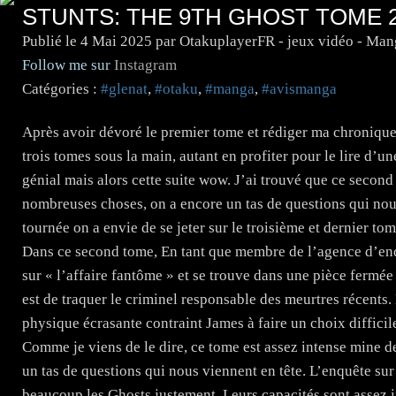
STUNTS: THE 9TH GHOST TOME 
Publié le
4 Mai 2025
par OtakuplayerFR - jeux vidéo - Man
Follow me sur
Instagram
Catégories :
#glenat
,
#otaku
,
#manga
,
#avismanga
Après avoir dévoré le premier tome et rédiger ma chronique,
trois tomes sous la main, autant en profiter pour le lire d’u
génial mais alors cette suite wow. J’ai trouvé que ce second 
nombreuses choses, on a encore un tas de questions qui nous
tournée on a envie de se jeter sur le troisième et dernier to
Dans ce second tome, En tant que membre de l’agence d’en
sur « l’affaire fantôme » et se trouve dans une pièce fermé
est de traquer le criminel responsable des meurtres récents. 
physique écrasante contraint James à faire un choix diffici
Comme je viens de le dire, ce tome est assez intense mine de
un tas de questions qui nous viennent en tête. L’enquête su
beaucoup les Ghosts justement. Leurs capacités sont assez in