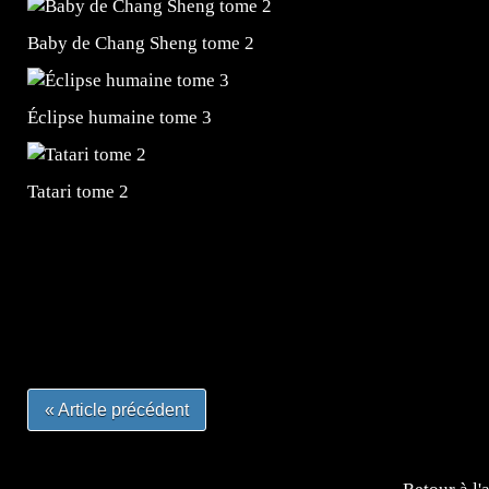
Baby de Chang Sheng tome 2
Éclipse humaine tome 3
Tatari tome 2
=Insta : @lyagamii = #jeuxvideo #jeuxvideos #mangafr
#mangafrance #dessinmanga #lecturemanga #animefrance
#mangalivre #dessinmanga #dansmamangatheque #lafrenc
#otakufr #dessinmanga #pokemonfrance #cosplayfrance 
« Article précédent