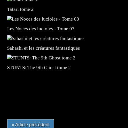
Tatari tome 2
Les Noces des lucioles - Tome 03
Sahashi et les créatures fantastiques
STUNTS: The 9th Ghost tome 2
=Insta : @lyagamii = #jeuxvideo #jeuxvideos #mangafr
#mangafrance #dessinmanga #lecturemanga #animefrance
#mangalivre #dessinmanga #dansmamangatheque #lafrenc
#otakufr #dessinmanga #pokemonfrance #cosplayfrance 
« Article précédent