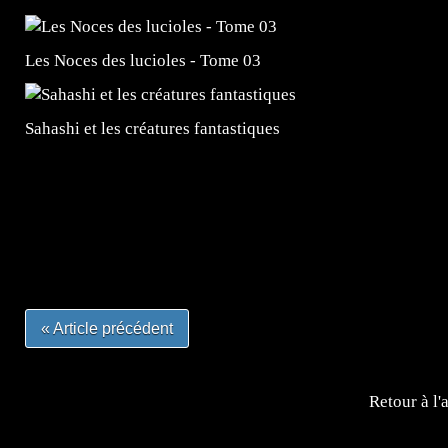
Les Noces des lucioles - Tome 03
Sahashi et les créatures fantastiques
=Insta : @lyagamii = #jeuxvideo #jeuxvideos #mangafr
#mangafrance #dessinmanga #lecturemanga #animefrance
#mangalivre #dessinmanga #dansmamangatheque #lafrenc
#otakufr #dessinmanga #pokemonfrance #cosplayfrance 
« Article précédent
Retour à l'