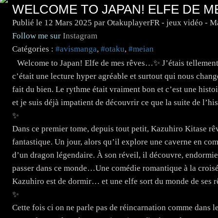
WELCOME TO JAPAN! ELFE DE 
Publié le
12 Mars 2025
par OtakuplayerFR - jeux vidéo - 
Follow me sur
Instagram
Catégories :
#avismanga
,
#otaku
,
#meian
Welcome to Japan! Elfe de mes rêves…✨️ J’étais tellement 
c’était une lecture hyper agréable et surtout qui nous change
fait du bien. Le rythme était vraiment bon et c’est une histo
et je suis déjà impatient de découvrir ce que la suite de l’hi
✨️
Dans ce premier tome, depuis tout petit, Kazuhiro Kitase rê
fantastique. Un jour, alors qu’il explore une caverne en comp
d’un dragon légendaire. À son réveil, il découvre, endormie 
passer dans ce monde…Une comédie romantique à la croisé
Kazuhiro est de dormir… et une elfe sort du monde de ses r
✨️
Cette fois ci on ne parle pas de réincarnation comme dans les