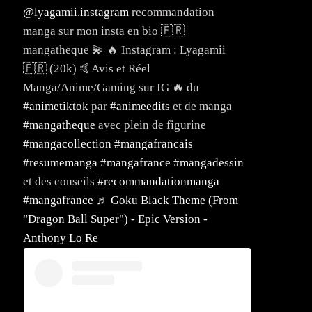
@lyagamii.instagram
recommandation
manga sur mon insta en bio 🇫🇷
mangatheque 💫 🔥 Instagram : Lyagamii
🇫🇷 (20k) 🤙Avis et Réel
Manga/Anime/Gaming sur IG 🔥 du
#animetiktok
par
#animeedits
et de manga
#mangatheque
avec plein de figurine
#mangacollection
#mangafrancais
#resumemanga
#mangafrance
#mangadessin
et des conseils
#recommandationmanga
#mangafrance
♬ Goku Black Theme (From
"Dragon Ball Super") - Epic Version -
Anthony Lo Re