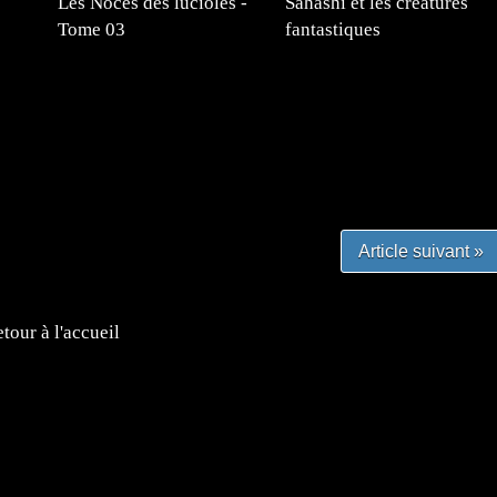
Les Noces des lucioles -
Sahashi et les créatures
Tome 03
fantastiques
#mangafr #mangafrance #animefrance #mangadessin
mefrance #mangatheque #figurinemanga #frenchgamer
#lafrenchgaming #mangafrance #mangafr #animefrance
yfrance #imagemanga
Article suivant »
tour à l'accueil