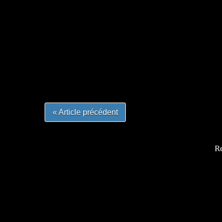
=Insta : @lyagamii = #jeuxvideo #jeuxvideos 
#mangafrance #dessinmanga #lecturemanga #ani
#mangalivre #dessinmanga #dansmamangatheque 
#otakufr #dessinmanga #pokemonfrance #cospla
« Article précédent
Re