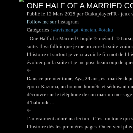
ONE HALF OF A MARRIED C
Publié le
12 Mars 2025
par OtakuplayerFR - jeux 
Follow me sur
Instagram
Catégories :
#avismanga
,
#meian
,
#otaku
One Half of a Married Couple ✨️ meianfr ✨️Lorsque
suite. Il va falloir que je me procure la suite vraim
l’histoire et surtout je veux avoir le fin mot de l’
évoluer par la suite et je me pose beaucoup de questi
✨️
Dans ce premier tome, Aya, 29 ans, est mariée depu
époux Kazuma, un homme honnête et séduisant que t
découvre sur le téléphone de son mari un message l
d’habitude…
✨️
J’ai vraiment adoré ma lecture. C’est un tome qui 
l’histoire dès les premières pages. On en veut plus