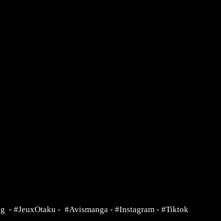
ng
-
#JeuxOtaku
-
#Avismanga
-
#Instagram
-
#Tiktok