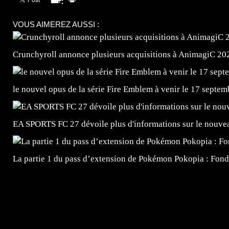
VOUS AIMEREZ AUSSI :
Crunchyroll annonce plusieurs acquisitions à AnimagiC 20
le nouvel opus de la série Fire Emblem à venir le 17 septem
EA SPORTS FC 27 dévoile plus d'informations sur le nouv
La partie 1 du pass d’extension de Pokémon Pokopia : Fond
=Insta : @lyagamii = #jeuxvideo #jeuxvideos #mangafr
#mangafrance #dessinmanga #lecturemanga #animefrance
#mangalivre #dessinmanga #dansmamangatheque #lafrenc
#otakufr #dessinmanga #pokemonfrance #cosplayfrance 