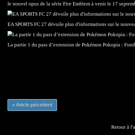
le nouvel opus de la série Fire Emblem à venir le 17 septem
EA SPORTS FC 27 dévoile plus d'informations sur le nouv
La partie 1 du pass d’extension de Pokémon Pokopia : Fond
=Insta : @lyagamii = #jeuxvideo #jeuxvideos #mangafr
#mangafrance #dessinmanga #lecturemanga #animefrance
#mangalivre #dessinmanga #dansmamangatheque #lafrenc
#otakufr #dessinmanga #pokemonfrance #cosplayfrance 
« Article précédent
Retour à l'