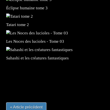
Éclipse humaine tome 3
Tatari tome 2
Les Noces des lucioles - Tome 03
Sahashi et les créatures fantastiques
=Insta : @lyagamii = #jeuxvideo #jeuxvideos #mangafr
#mangafrance #dessinmanga #lecturemanga #animefrance
#mangalivre #dessinmanga #dansmamangatheque #lafrenc
#otakufr #dessinmanga #pokemonfrance #cosplayfrance 
« Article précédent