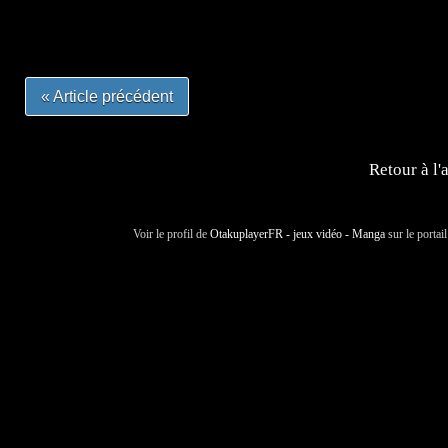
#otakufr #dessinmanga #pokemonfrance #cosplayfrance 
« Article précédent
Retour à l'
Voir le profil de
OtakuplayerFR - jeux vidéo - Manga
sur le portai