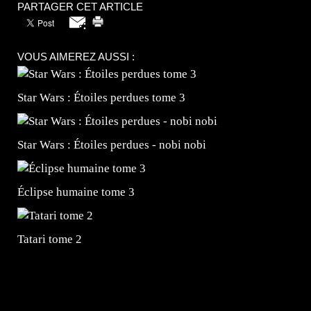
PARTAGER CET ARTICLE
VOUS AIMEREZ AUSSI :
Star Wars : Étoiles perdues tome 3
Star Wars : Étoiles perdues - nobi nobi
Éclipse humaine tome 3
Tatari tome 2
=Insta : @lyagamii = #jeuxvideo #jeuxvideos #mangafr
#mangafrance #dessinmanga #lecturemanga #animefrance
#mangalivre #dessinmanga #dansmamangatheque #lafrenc