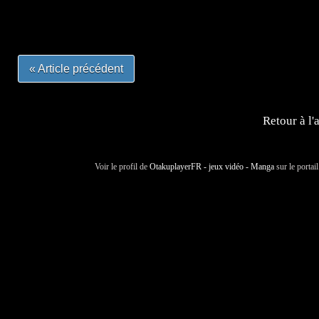
#otakufr #dessinmanga #pokemonfrance #cosplayfrance 
« Article précédent
Retour à l'
Voir le profil de
OtakuplayerFR - jeux vidéo - Manga
sur le portai