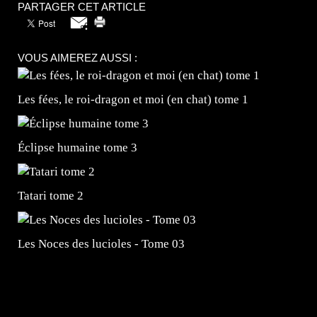
PARTAGER CET ARTICLE
VOUS AIMEREZ AUSSI :
Les fées, le roi-dragon et moi (en chat) tome 1
Éclipse humaine tome 3
Tatari tome 2
Les Noces des lucioles - Tome 03
=Insta : @lyagamii = #jeuxvideo #jeuxvideos #mangafr
#mangafrance #dessinmanga #lecturemanga #animefrance
#mangalivre #dessinmanga #dansmamangatheque #lafrenc