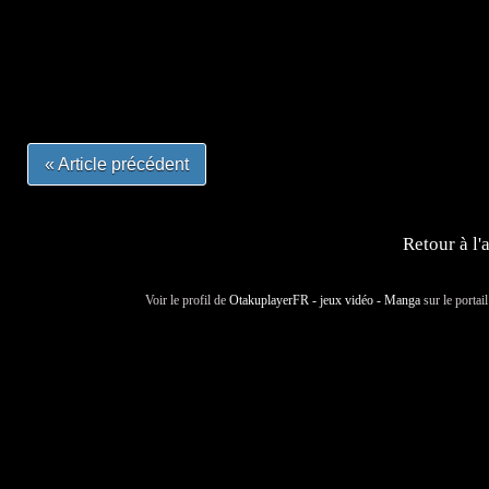
#mangafrance #dessinmanga #lecturemanga #animefrance
#mangalivre #dessinmanga #dansmamangatheque #lafrenc
#otakufr #dessinmanga #pokemonfrance #cosplayfrance 
« Article précédent
Retour à l'
Voir le profil de
OtakuplayerFR - jeux vidéo - Manga
sur le portai