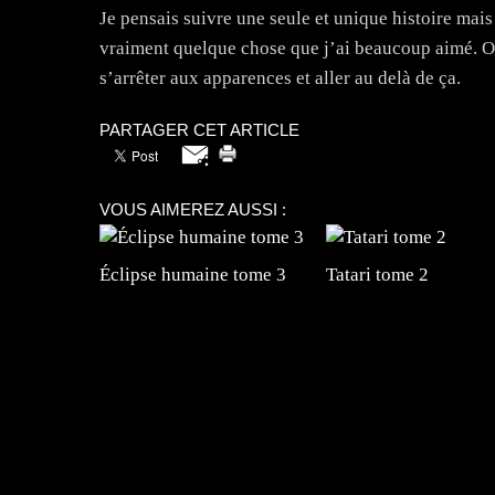
Je pensais suivre une seule et unique histoire mais 
vraiment quelque chose que j’ai beaucoup aimé. On 
s’arrêter aux apparences et aller au delà de ça.
PARTAGER CET ARTICLE
VOUS AIMEREZ AUSSI :
Éclipse humaine tome 3
Tatari tome 2
=Insta : @lyagamii = #jeuxvideo #jeuxvideos 
#mangafrance #dessinmanga #lecturemanga #ani
#mangalivre #dessinmanga #dansmamangatheque 
#otakufr #dessinmanga #pokemonfrance #cospla