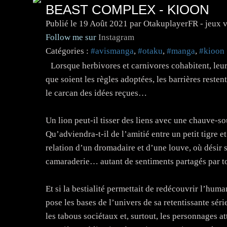
BEAST COMPLEX - KIOON
Publié le
19 Août 2021
par OtakuplayerFR - jeux 
Follow me sur
Instagram
Catégories :
#avismanga
,
#otaku
,
#manga
,
#kioon
Lorsque herbivores et carnivores cohabitent, leur
que soient les règles adoptées, les barrières restent
le carcan des idées reçues…
Un lion peut-il tisser des liens avec une chauve-so
Qu’adviendra-t-il de l’amitié entre un petit tigre e
relation d’un dromadaire et d’une louve, où désir s
camaraderie… autant de sentiments partagés par to
Et si la bestialité permettait de redécouvrir l’huma
pose les bases de l’univers de sa retentissante séri
les tabous sociétaux et, surtout, les personnages 