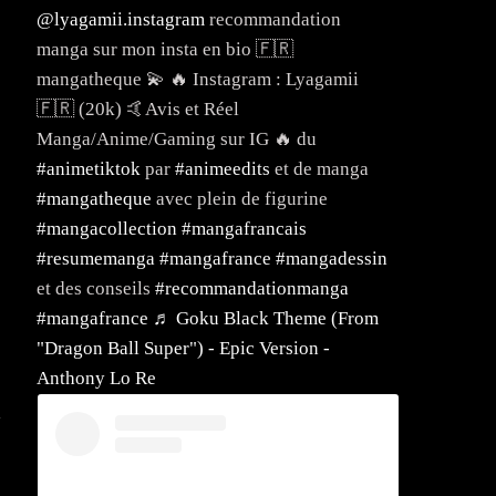
@lyagamii.instagram
recommandation
manga sur mon insta en bio 🇫🇷
mangatheque 💫 🔥 Instagram : Lyagamii
🇫🇷 (20k) 🤙Avis et Réel
Manga/Anime/Gaming sur IG 🔥 du
#animetiktok
par
#animeedits
et de manga
#mangatheque
avec plein de figurine
#mangacollection
#mangafrancais
#resumemanga
#mangafrance
#mangadessin
et des conseils
#recommandationmanga
#mangafrance
♬ Goku Black Theme (From
"Dragon Ball Super") - Epic Version -
Anthony Lo Re
i