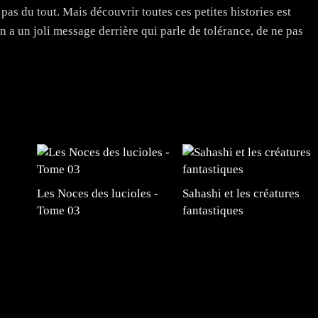
pas du tout. Mais découvrir toutes ces petites histories est
a un joli message derrière qui parle de tolérance, de ne pas
Les Noces des lucioles -
Sahashi et les créatures
Tome 03
fantastiques
#mangafr #mangafrance #animefrance #mangadessin
mefrance #mangatheque #figurinemanga #frenchgamer
#lafrenchgaming #mangafrance #mangafr #animefrance
yfrance #imagemanga