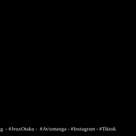
ng
-
#JeuxOtaku
-
#Avismanga
-
#Instagram
-
#Tiktok