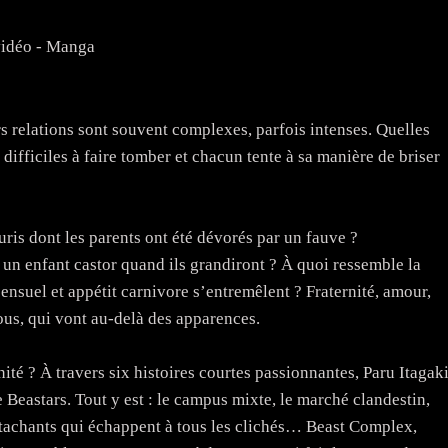
vidéo - Manga
s relations sont souvent complexes, parfois intenses. Quelles
 difficiles à faire tomber et chacun tente à sa manière de briser
uris dont les parents ont été dévorés par un fauve ?
t un enfant castor quand ils grandiront ? À quoi ressemble la
ensuel et appétit carnivore s’entremêlent ? Fraternité, amour,
us, qui vont au-delà des apparences.
nité ? À travers six histoires courtes passionnantes, Paru Itagak
e Beastars. Tout y est : le campus mixte, le marché clandestin,
attachants qui échappent à tous les clichés… Beast Complex,