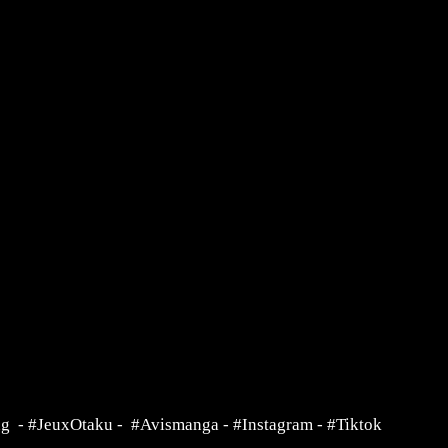
ng
-
#JeuxOtaku
-
#Avismanga
-
#Instagram
-
#Tiktok