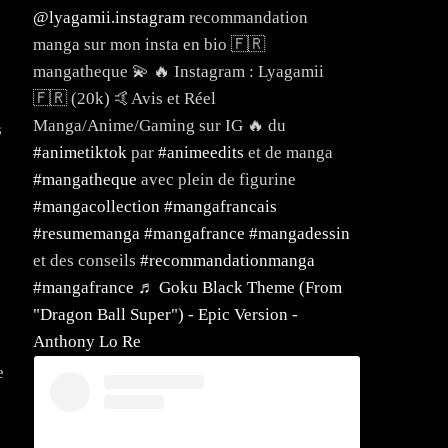
@lyagamii.instagram
recommandation
manga sur mon insta en bio 🇫🇷
mangatheque 💫 🔥 Instagram : Lyagamii
🇫🇷 (20k) 🤙Avis et Réel
Manga/Anime/Gaming sur IG 🔥 du
s
#animetiktok
par
#animeedits
et de manga
#mangatheque
avec plein de figurine
#mangacollection
#mangafrancais
#resumemanga
#mangafrance
#mangadessin
et des conseils
#recommandationmanga
#mangafrance
♬ Goku Black Theme (From
"Dragon Ball Super") - Epic Version -
Anthony Lo Re
e