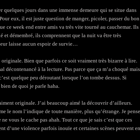
er quelques jours dans une immense demeure qui se situe dans
ur eux, il est juste question de manger, picoler, passer du bon
que ce week end entre amis va très vite tourné au cauchemar. Ils
lé et démembré, ils comprennent que la nuit va être très
leur laisse aucun espoir de survie…
originale. Bien que parfois ce soit vraiment très bizarre à lire.
mal décontenancé à la lecture. Pas parce que ça m’a choqué mais
c’est quelque peu déroutant lorsque l’on tombe dessus. Si
 bien de quoi je parle haha.
raiment originale. J’ai beaucoup aimé la découvrir d’ailleurs.
 le nom l’indique de toute manière, plus qu’étrange. Je pens
e ne vous le cache pas ahah. Tout ce que je sais c’est que ces
ent d’une violence parfois inouïe et certaines scènes peuvent e