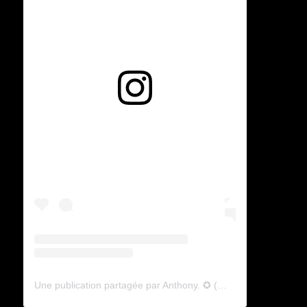
Voir cette publication sur Instagram
e
n
Une publication partagée par Anthony. ✪ (@lyagamii)