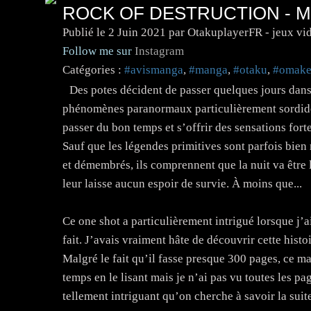
ROCK OF DESTRUCTION - 
Publié le
2 Juin 2021
par OtakuplayerFR - jeux vi
Follow me sur
Instagram
Catégories :
#avismanga
,
#manga
,
#otaku
,
#omak
Des potes décident de passer quelques jours dan
phénomènes paranormaux particulièrement sordides
passer du bon temps et s’offrir des sensations fort
Sauf que les légendes primitives sont parfois bien 
et démembrés, ils comprennent que la nuit va être 
leur laisse aucun espoir de survie. À moins que...
Ce one shot a particulièrement intrigué lorsque j’ai 
fait. J’avais vraiment hâte de découvrir cette histo
Malgré le fait qu’il fasse presque 300 pages, ce ma
temps en le lisant mais je n’ai pas vu toutes les page
tellement intriguant qu’on cherche à savoir la sui