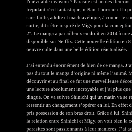
l'inévitable invasion ? Parasite est un des fleuro
trépidant récit fantastique, mêlant l'horreur et la p
sans faille, adulte et machiavélique, à couper le s
sortie, dit s'être inspiré de Migy pour la concept
2". Le manga a par ailleurs eu droit en 2014 à une
disponible sur Netflix. Cette nouvelle édition en 8
oeuvre culte dans une belle édition réactualisée.
J’ai entendu énormément de bien de ce manga. J’ava
pas du tout le manga d’origine ni même l’animé. Ma
découvrir et au final ce fut une merveilleuse déco
une lecture absolument incroyable et j’ai plus que 
dingue. On va suivre Shinichi qui un matin va se re
ressentir un changement s’opérer en lui. En effet d
pris possession de son bras droit. Grâce à lui, Shi
la relation entre Shinichi et Migy, on voit bien la 
parasites sont passionnants à leur manières. J’ai ad