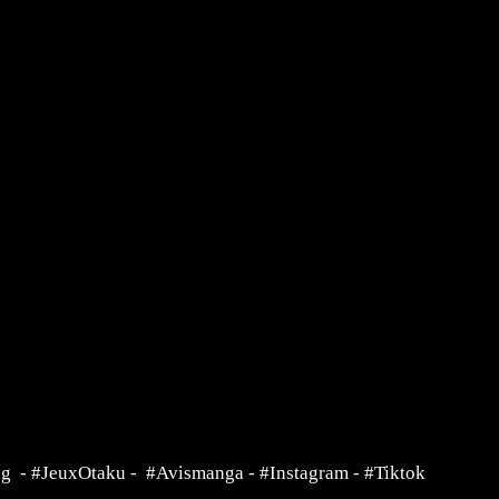
ng
-
#JeuxOtaku
-
#Avismanga
-
#Instagram
-
#Tiktok