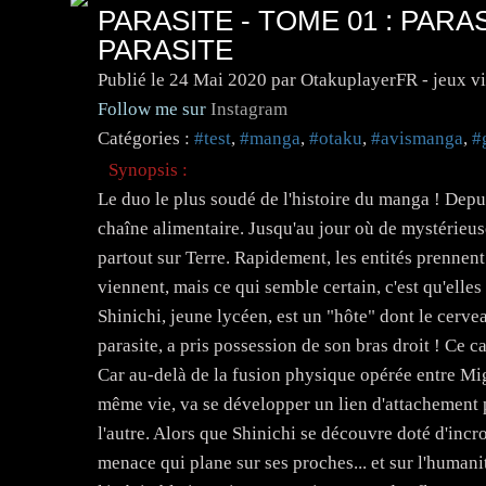
PARASITE - TOME 01 : PARA
PARASITE
Publié le
24 Mai 2020
par OtakuplayerFR - jeux v
Follow me sur
Instagram
Catégories :
#test
,
#manga
,
#otaku
,
#avismanga
,
#
Synopsis :
Le duo le plus soudé de l'histoire du manga ! Depu
chaîne alimentaire. Jusqu'au jour où de mystérieuse
partout sur Terre. Rapidement, les entités prennent 
viennent, mais ce qui semble certain, c'est qu'elle
Shinichi, jeune lycéen, est un "hôte" dont le cerv
parasite, a pris possession de son bras droit ! Ce 
Car au-delà de la fusion physique opérée entre Mig
même vie, va se développer un lien d'attachement p
l'autre. Alors que Shinichi se découvre doté d'incr
menace qui plane sur ses proches... et sur l'humanit