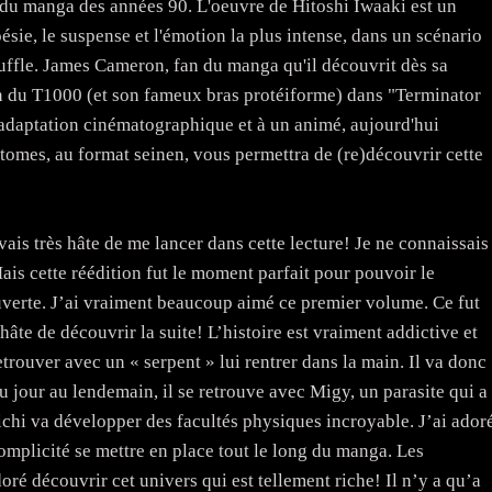
ns du manga des années 90. L'oeuvre de Hitoshi Iwaaki est un
oésie, le suspense et l'émotion la plus intense, dans un scénario
ouffle. James Cameron, fan du manga qu'il découvrit dès sa
ion du T1000 (et son fameux bras protéiforme) dans "Terminator
 adaptation cinématographique et à un animé, aujourd'hui
 tomes, au format seinen, vous permettra de (re)découvrir cette
is très hâte de me lancer dans cette lecture! Je ne connaissais
is cette réédition fut le moment parfait pour pouvoir le
uverte. J’ai vraiment beaucoup aimé ce premier volume. Ce fut
hâte de découvrir la suite! L’histoire est vraiment addictive et
trouver avec un « serpent » lui rentrer dans la main. Il va donc
u jour au lendemain, il se retrouve avec Migy, un parasite qui a
nichi va développer des facultés physiques incroyable. J’ai ador
complicité se mettre en place tout le long du manga. Les
oré découvrir cet univers qui est tellement riche! Il n’y a qu’a