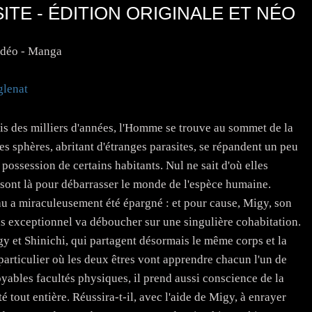
SITE - ÉDITION ORIGINALE ET NÉO
idéo - Manga
glenat
is des milliers d'années, l'Homme se trouve au sommet de la
s sphères, abritant d'étranges parasites, se répandent un peu
possession de certains habitants. Nul ne sait d'où elles
s sont là pour débarrasser le monde de l'espèce humaine.
eau a miraculeusement été épargné : et pour cause, Migy, son
cas exceptionnel va déboucher sur une singulière cohabitation.
y et Shinichi, qui partagent désormais le même corps et la
articulier où les deux êtres vont apprendre chacun l'un de
oyables facultés physiques, il prend aussi conscience de la
é tout entière. Réussira-t-il, avec l'aide de Migy, à enrayer