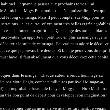
 habituel. Et quand je penses aux prochains tomes, j’ai
de Shinichi et Migy. Et le moins que l’on puisse dire c’est que
ut le long du manga. Mais il peut compter sur Migy pour le
ustrations. Je les ai trouvé vraiment très belles et très agréable
 trouvés absolument magnifiques! Ça change des noirs et blancs
incroyable. Ça apporte un petit truc en plus au manga et ça le
 découvrir la suite de ce manga. J’ai vraiment adoré le découvri
 tout ce que je pouvais lire dessus. Et bien je peux vous dire qu’il
must have! Il faut absolument que vous découvrez cette pépite
 évoqués dans le manga... Chaque auteur a rendu hommage au
nité par Moto Hagio, combats militaires par Ryoji Minagawa,
ol), ou improbable fusion de Lucy et Miggy par Hiro Mashima
t un très bon point de départ pour développer son imagination !
je dois avouer que ça ne m’arrive que très rarement. Je venais