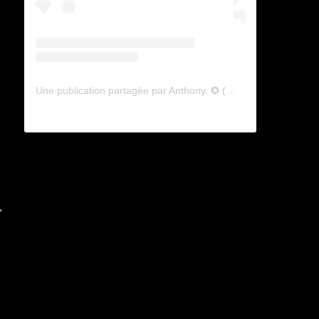
Une publication partagée par Anthony. ✪ (@lyagamii)
,