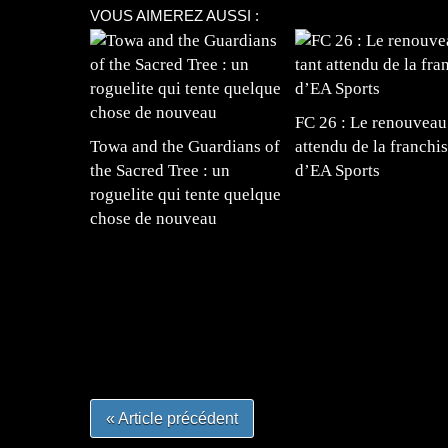
VOUS AIMEREZ AUSSI :
FC 26 : Le renouveau
Towa and the Guardians of
attendu de la franchi
the Sacred Tree : un
d’EA Sports
roguelite qui tente quelque
chose de nouveau
=Insta : @lyagamii = #jeuxvideo #jeuxvideos 
#mangafrance #dessinmanga #lecturemanga #ani
#mangalivre #dessinmanga #dansmamangatheque 
#otakufr #dessinmanga #pokemonfrance #cospla
« Article précédent