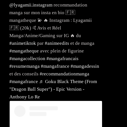
@lyagamii.instagram
recommandation
manga sur mon insta en bio 🇫🇷
mangatheque 💫 🔥 Instagram : Lyagamii
🇫🇷 (20k) 🤙Avis et Réel
Manga/Anime/Gaming sur IG 🔥 du
#animetiktok
par
#animeedits
et de manga
#mangatheque
avec plein de figurine
#mangacollection
#mangafrancais
#resumemanga
#mangafrance
#mangadessin
et des conseils
#recommandationmanga
#mangafrance
♬ Goku Black Theme (From
"Dragon Ball Super") - Epic Version -
Anthony Lo Re