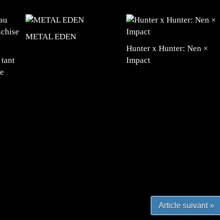
METAL EDEN
Hunter x Hunter: Nen ×
 tant
Impact
se
#mangafr #mangafrance #animefrance #mangadessin
mefrance #mangatheque #figurinemanga #frenchgamer
#lafrenchgaming #mangafrance #mangafr #animefrance
yfrance #imagemanga
Article suivant »