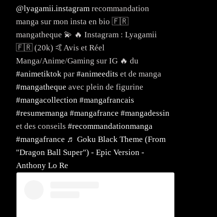
@lyagamii.instagram
recommandation
manga sur mon insta en bio 🇫🇷
mangatheque 💫 🔥 Instagram : Lyagamii
🇫🇷 (20k) 🤙Avis et Réel
Manga/Anime/Gaming sur IG 🔥 du
#animetiktok
par
#animeedits
et de manga
#mangatheque
avec plein de figurine
#mangacollection
#mangafrancais
#resumemanga
#mangafrance
#mangadessin
et des conseils
#recommandationmanga
#mangafrance
♬ Goku Black Theme (From
"Dragon Ball Super") - Epic Version -
Anthony Lo Re