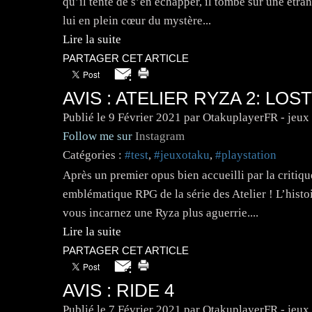
qu’il tente de s’en échapper, il tombe sur une ét
lui en plein cœur du mystère...
Lire la suite
PARTAGER CET ARTICLE
AVIS : ATELIER RYZA 2: LO
Publié le
9 Février 2021
par OtakuplayerFR - jeux
Follow me sur
Instagram
Catégories :
#test
,
#jeuxotaku
,
#playstation
Après un premier opus bien accueilli par la critiqu
emblématique RPG de la série des Atelier ! L’histoi
vous incarnez une Ryza plus aguerrie....
Lire la suite
PARTAGER CET ARTICLE
AVIS : RIDE 4
Publié le
7 Février 2021
par OtakuplayerFR - jeux