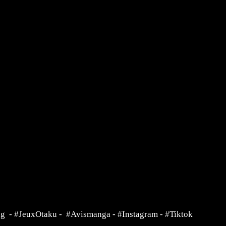
ng
-
#JeuxOtaku
-
#Avismanga
-
#Instagram
-
#Tiktok