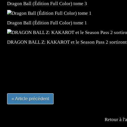
Dragon Ball (Édition Full Color) tome 3
Dragon Ball (Édition Full Color) tome 1
DRAGON BALL Z: KAKAROT et le Season Pass 2 sortiront
=Insta : @lyagamii = #jeuxvideo #jeuxvideos #mangafr
#mangafrance #dessinmanga #lecturemanga #animefrance
#mangalivre #dessinmanga #dansmamangatheque #lafrenc
#otakufr #dessinmanga #pokemonfrance #cosplayfrance 
« Article précédent
Retour à l'