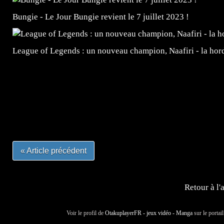
Bungie - Le Jour Bungie revient le 7 juillet 2023 !
League of Legends : un nouveau champion, Naafiri - la horde 
=Insta : @lyagamii = #jeuxvideo #jeuxvideos #mangafr
#mangafrance #dessinmanga #lecturemanga #animefrance
#mangalivre #dessinmanga #dansmamangatheque #lafrenc
#otakufr #dessinmanga #pokemonfrance #cosplayfrance 
« Article précédent
Retour à l'
Voir le profil de
OtakuplayerFR - jeux vidéo - Manga
sur le portai