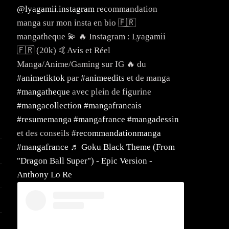
@lyagamii.instagram
recommandation
manga sur mon insta en bio 🇫🇷
mangatheque 💫 🔥 Instagram : Lyagamii
🇫🇷 (20k) 🤙Avis et Réel
Manga/Anime/Gaming sur IG 🔥 du
#animetiktok
par
#animeedits
et de manga
#mangatheque
avec plein de figurine
#mangacollection
#mangafrancais
#resumemanga
#mangafrance
#mangadessin
et des conseils
#recommandationmanga
#mangafrance
♬ Goku Black Theme (From
"Dragon Ball Super") - Epic Version -
Anthony Lo Re