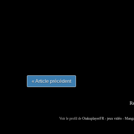
=Insta : @lyagamii = #jeuxvideo #jeuxvideos 
#mangafrance #dessinmanga #lecturemanga #ani
#mangalivre #dessinmanga #dansmamangatheque 
#otakufr #dessinmanga #pokemonfrance #cospla
« Article précédent
Re
Voir le profil de
OtakuplayerFR - jeux vidéo - Mang