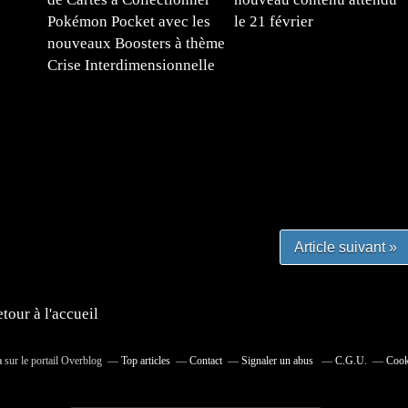
Pokémon Pocket avec les
le 21 février
nouveaux Boosters à thème
Crise Interdimensionnelle
#mangafr #mangafrance #animefrance #mangadessin
mefrance #mangatheque #figurinemanga #frenchgamer
#lafrenchgaming #mangafrance #mangafr #animefrance
yfrance #imagemanga
Article suivant »
tour à l'accueil
a
sur le portail Overblog
Top articles
Contact
Signaler un abus
C.G.U.
Cook