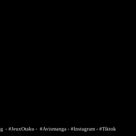
ng
-
#JeuxOtaku
-
#Avismanga
-
#Instagram
-
#Tiktok