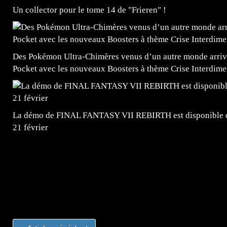
Un collector pour le tome 14 de "Frieren" !
Des Pokémon Ultra-Chimères venus d’un autre monde arrive
Pocket avec les nouveaux Boosters à thème Crise Interdime
La démo de FINAL FANTASY VII REBIRTH est disponible dè
21 février
=Insta : @lyagamii = #jeuxvideo #jeuxvideos #mangafr
#mangafrance #dessinmanga #lecturemanga #animefrance
#mangalivre #dessinmanga #dansmamangatheque #lafrenc
#otakufr #dessinmanga #pokemonfrance #cosplayfrance 