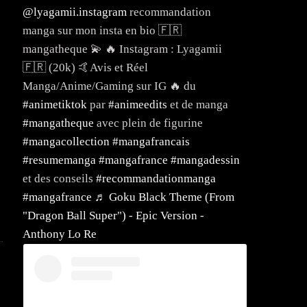
@lyagamii.instagram
recommandation
manga sur mon insta en bio 🇫🇷
mangatheque 💫 🔥 Instagram : Lyagamii
🇫🇷 (20k) 🤙Avis et Réel
Manga/Anime/Gaming sur IG 🔥 du
#animetiktok
par
#animeedits
et de manga
#mangatheque
avec plein de figurine
#mangacollection
#mangafrancais
#resumemanga
#mangafrance
#mangadessin
et des conseils
#recommandationmanga
#mangafrance
♬ Goku Black Theme (From
"Dragon Ball Super") - Epic Version -
Anthony Lo Re