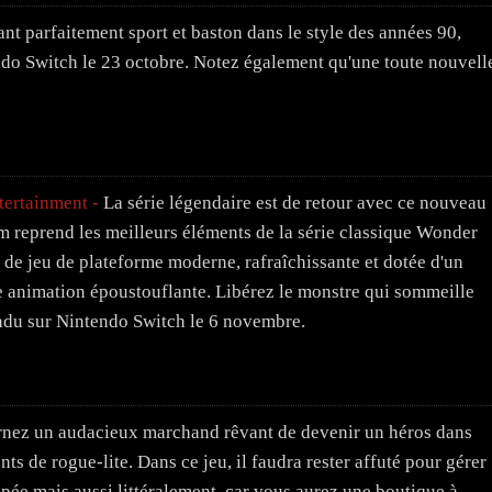
ant parfaitement sport et baston dans le style des années 90,
do Switch le 23 octobre. Notez également qu'une toute nouvell
ertainment -
La série légendaire est de retour avec ce nouveau
 reprend les meilleurs éléments de la série classique Wonder
e jeu de plateforme moderne, rafraîchissante et dotée d'un
 animation époustouflante. Libérez le monstre qui sommeille
endu sur Nintendo Switch le 6 novembre.
nez un audacieux marchand rêvant de devenir un héros dans
 de rogue-lite. Dans ce jeu, il faudra rester affuté pour gérer
pée mais aussi littéralement, car vous aurez une boutique à