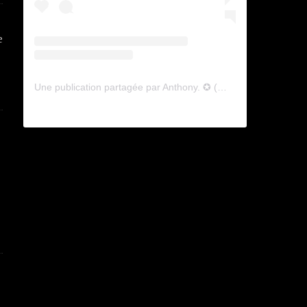
e
Une publication partagée par Anthony. ✪ (@lyagamii)