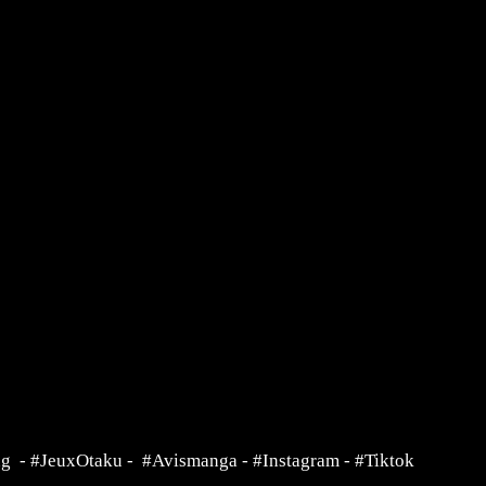
ng
-
#JeuxOtaku
-
#Avismanga
-
#Instagram
-
#Tiktok