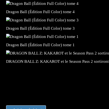
Dragon Ball (Édition Full Color) tome 4
Dragon Ball (Édition Full Color) tome 3
Dragon Ball (Édition Full Color) tome 1
DRAGON BALL Z: KAKAROT et le Season Pass 2 sortiront
=Insta : @lyagamii = #jeuxvideo #jeuxvideos #mangafr
#mangafrance #dessinmanga #lecturemanga #animefrance
#mangalivre #dessinmanga #dansmamangatheque #lafrenc
#otakufr #dessinmanga #pokemonfrance #cosplayfrance 