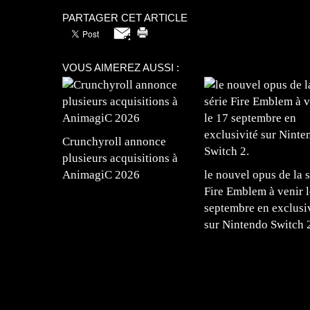
PARTAGER CET ARTICLE
VOUS AIMEREZ AUSSI :
Crunchyroll annonce
plusieurs acquisitions à
AnimagiC 2026
le nouvel opus de la s
Fire Emblem à venir l
septembre en exclusi
sur Nintendo Switch 
=Insta : @lyagamii = #jeuxvideo #jeuxvideos 
#mangafrance #dessinmanga #lecturemanga #ani
#mangalivre #dessinmanga #dansmamangatheque 