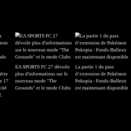
EA SPORTS FC 27 dévoile
La partie 1 du pass
érie
plus d'informations sur le
d’extension de Pokémon
e 17
nouveau mode "The
Pokopia : Fonds-Bulleux
vité
Grounds" et le mode Clubs
est maintenant disponible
2.
#mangafr #mangafrance #animefrance #mangadessin
mefrance #mangatheque #figurinemanga #frenchgamer
#lafrenchgaming #mangafrance #mangafr #animefrance