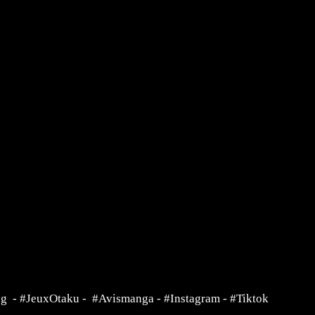
ng
-
#JeuxOtaku
-
#Avismanga
-
#Instagram
-
#Tiktok