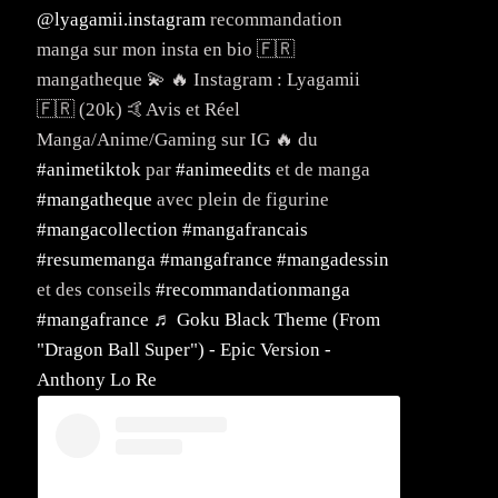
@lyagamii.instagram
recommandation
manga sur mon insta en bio 🇫🇷
mangatheque 💫 🔥 Instagram : Lyagamii
🇫🇷 (20k) 🤙Avis et Réel
Manga/Anime/Gaming sur IG 🔥 du
#animetiktok
par
#animeedits
et de manga
#mangatheque
avec plein de figurine
#mangacollection
#mangafrancais
#resumemanga
#mangafrance
#mangadessin
et des conseils
#recommandationmanga
#mangafrance
♬ Goku Black Theme (From
"Dragon Ball Super") - Epic Version -
Anthony Lo Re