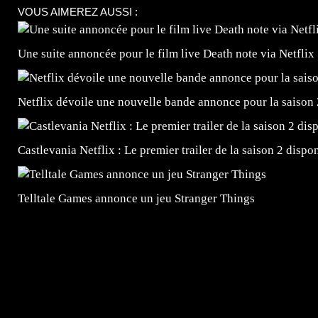
VOUS AIMEREZ AUSSI :
Une suite annoncée pour le film live Death note via Netflix 
Netflix dévoile une nouvelle bande annonce pour la saison 2
Castlevania Netflix : Le premier trailer de la saison 2 dispon
Telltale Games annonce un jeu Stranger Things
=Insta : @lyagamii = #jeuxvideo #jeuxvideos #mangafr
#mangafrance #dessinmanga #lecturemanga #animefrance
#mangalivre #dessinmanga #dansmamangatheque #lafrenc
#otakufr #dessinmanga #pokemonfrance #cosplayfrance 