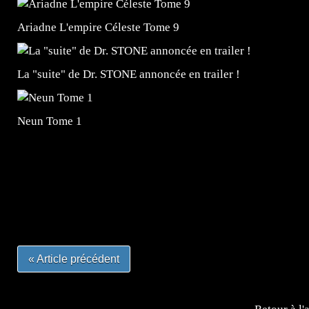
Ariadne L'empire Céleste Tome 9
La "suite" de Dr. STONE annoncée en trailer !
Neun Tome 1
=Insta : @lyagamii = #jeuxvideo #jeuxvideos #mangafr
#mangafrance #dessinmanga #lecturemanga #animefrance
#mangalivre #dessinmanga #dansmamangatheque #lafrenc
#otakufr #dessinmanga #pokemonfrance #cosplayfrance 
« Article précédent