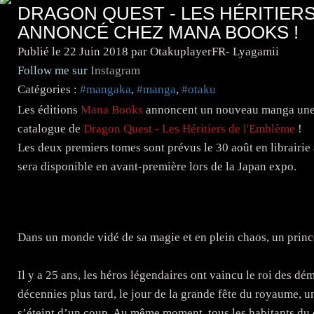
DRAGON QUEST - LES HÉRITIERS
ANNONCÉ CHEZ MANA BOOKS !
Publié le
22 Juin 2018
par OtakuplayerFR- Lyagamii
Follow me sur
Instagram
Catégories :
#mangaka
,
#manga
,
#otaku
Les éditions
Mana Books
annoncent un nouveau manga une no
catalogue de
Dragon Quest - Les Héritiers de l'Emblème
!
Les deux premiers tomes sont prévus le 30 août en librairie
sera disponible en avant-première lors de la Japan expo.
Dans un monde vidé de sa magie et en plein chaos, un prince 
Il y a 25 ans, les héros légendaires ont vaincu le roi des 
décennies plus tard, le jour de la grande fête du royaume, 
s’éteint d’un coup. Au même moment, tous les habitants du 