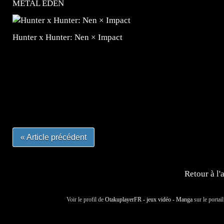
METAL EDEN
Hunter x Hunter: Nen × Impact
=Insta : @lyagamii = #jeuxvideo #jeuxvideos #mangafr
#mangafrance #dessinmanga #lecturemanga #animefrance
#mangalivre #dessinmanga #dansmamangatheque #lafrenc
#otakufr #dessinmanga #pokemonfrance #cosplayfrance 
« Article précédent
Retour à l'
Voir le profil de
OtakuplayerFR - jeux vidéo - Manga
sur le portai