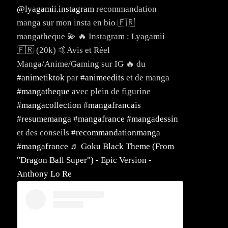
@lyagamii.instagram
recommandation
manga sur mon insta en bio 🇫🇷
mangatheque 💫 🔥 Instagram : Lyagamii
🇫🇷 (20k) 🤙Avis et Réel
Manga/Anime/Gaming sur IG 🔥 du
#animetiktok
par
#animeedits
et de manga
#mangatheque
avec plein de figurine
#mangacollection
#mangafrancais
#resumemanga
#mangafrance
#mangadessin
et des conseils
#recommandationmanga
#mangafrance
♬ Goku Black Theme (From
"Dragon Ball Super") - Epic Version -
Anthony Lo Re