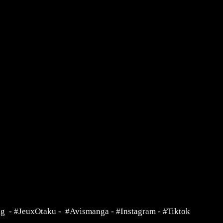
ng
-
#JeuxOtaku
-
#Avismanga
-
#Instagram
-
#Tiktok