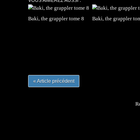
VOUS AIMEREZ AUSSI :
Baki, the grappler tome 8
Baki, the grappler to
=Insta : @lyagamii = #jeuxvideo #jeuxvideos 
#mangafrance #dessinmanga #lecturemanga #ani
#mangalivre #dessinmanga #dansmamangatheque 
#otakufr #dessinmanga #pokemonfrance #cospla
« Article précédent
Re