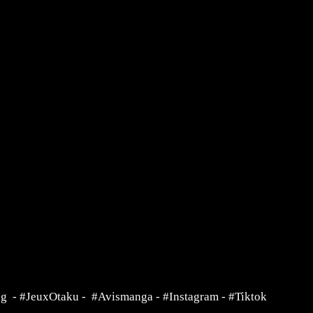
ng
-
#JeuxOtaku
-
#Avismanga
-
#Instagram
-
#Tiktok