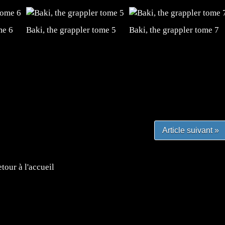
me 6
Baki, the grappler tome 5
Baki, the grappler tome 7
#mangafr #mangafrance #animefrance #mangadessin
mefrance #mangatheque #figurinemanga #frenchgamer
#lafrenchgaming #mangafrance #mangafr #animefrance
yfrance #imagemanga
Article suivant »
tour à l'accueil