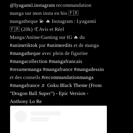
@lyagamii.instagram
recommandation
manga sur mon insta en bio 🇫🇷
mangatheque 💫 🔥 Instagram : Lyagamii
🇫🇷 (20k) 🤙Avis et Réel
Manga/Anime/Gaming sur IG 🔥 du
#animetiktok
par
#animeedits
et de manga
#mangatheque
avec plein de figurine
#mangacollection
#mangafrancais
#resumemanga
#mangafrance
#mangadessin
et des conseils
#recommandationmanga
#mangafrance
♬ Goku Black Theme (From
"Dragon Ball Super") - Epic Version -
Anthony Lo Re