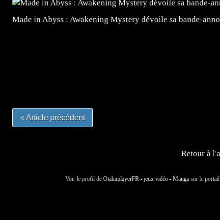
Made in Abyss : Awakening Mystery dévoile sa bande-ann
=Insta : @lyagamii = #jeuxvideo #jeuxvideos #mangafr
#mangafrance #dessinmanga #lecturemanga #animefrance
#mangalivre #dessinmanga #dansmamangatheque #lafrenc
#otakufr #dessinmanga #pokemonfrance #cosplayfrance 
« Article précédent
Retour à l'
Voir le profil de
OtakuplayerFR - jeux vidéo - Manga
sur le portai