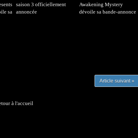
esents
saison 3 officiellement
Awakening Mystery
ile sa
annoncée
dévoile sa bande-annonce
e
#mangafr #mangafrance #animefrance #mangadessin
mefrance #mangatheque #figurinemanga #frenchgamer
#lafrenchgaming #mangafrance #mangafr #animefrance
yfrance #imagemanga
Article suivant »
tour à l'accueil