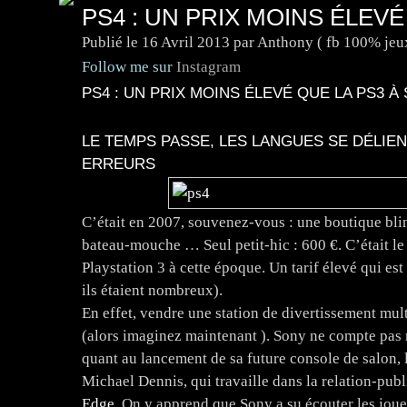
PS4 : UN PRIX MOINS ÉLEV
Publié le
16 Avril 2013
par Anthony ( fb 100% jeu
Follow me sur
Instagram
PS4 : UN PRIX MOINS ÉLEVÉ QUE LA PS3 
LE TEMPS PASSE, LES LANGUES SE DÉLIE
ERREURS
C’était en 2007, souvenez-vous : une boutique blind
bateau-mouche … Seul petit-hic : 600 €. C’était le p
Playstation 3 à cette époque. Un tarif élevé qui est
ils étaient nombreux).
En effet, vendre une station de divertissement mul
(alors imaginez maintenant ). Sony ne compte pas 
quant au lancement de sa future console de salon, l
Michael Dennis, qui travaille dans la relation-pub
Edge
. On y apprend que Sony a su écouter les joueu