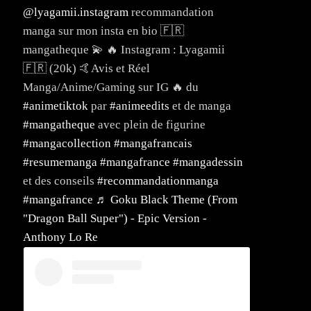
@lyagamii.instagram
recommandation
manga sur mon insta en bio 🇫🇷
mangatheque 💫 🔥 Instagram : Lyagamii
🇫🇷 (20k) 🤙Avis et Réel
Manga/Anime/Gaming sur IG 🔥 du
#animetiktok
par
#animeedits
et de manga
#mangatheque
avec plein de figurine
#mangacollection
#mangafrancais
#resumemanga
#mangafrance
#mangadessin
et des conseils
#recommandationmanga
#mangafrance
♬ Goku Black Theme (From
"Dragon Ball Super") - Epic Version -
Anthony Lo Re