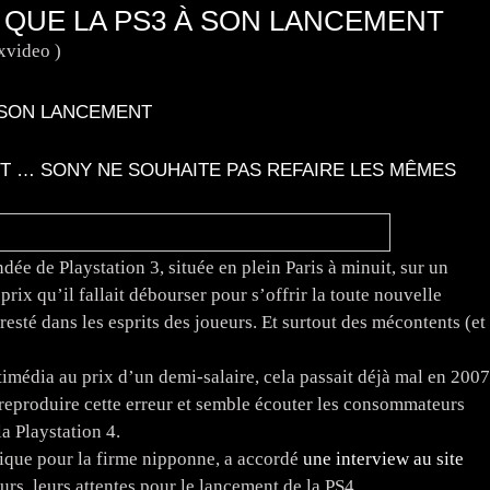
É QUE LA PS3 À SON LANCEMENT
xvideo )
À SON LANCEMENT
NT … SONY NE SOUHAITE PAS REFAIRE LES MÊMES
ée de Playstation 3, située en plein Paris à minuit, sur un
rix qu’il fallait débourser pour s’offrir la toute nouvelle
 resté dans les esprits des joueurs. Et surtout des mécontents (et
timédia au prix d’un demi-salaire, cela passait déjà mal en 2007
reproduire cette erreur et semble écouter les consommateurs
a Playstation 4.
lique pour la firme nipponne, a accordé
une interview au site
rs, leurs attentes pour le lancement de la PS4.