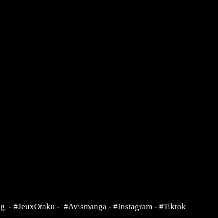
ng
-
#JeuxOtaku
-
#Avismanga
-
#Instagram
-
#Tiktok