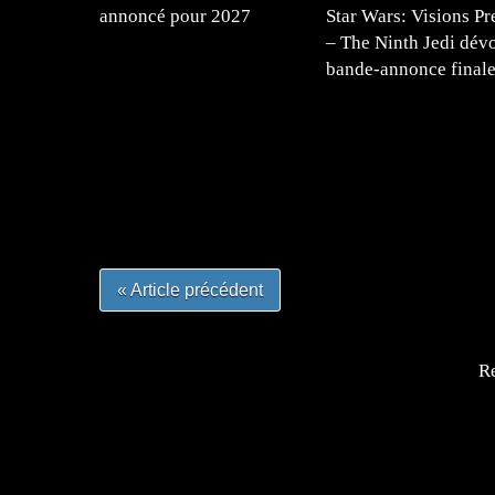
annoncé pour 2027
Star Wars: Visions Pr
– The Ninth Jedi dévo
bande-annonce final
=Insta : @lyagamii = #jeuxvideo #jeuxvideos 
#mangafrance #dessinmanga #lecturemanga #ani
#mangalivre #dessinmanga #dansmamangatheque 
#otakufr #dessinmanga #pokemonfrance #cospla
« Article précédent
Re